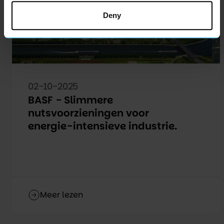
Deny
02-10-2025
BASF - Slimmere
nutsvoorzieningen voor
energie-intensieve industrie.
Meer lezen