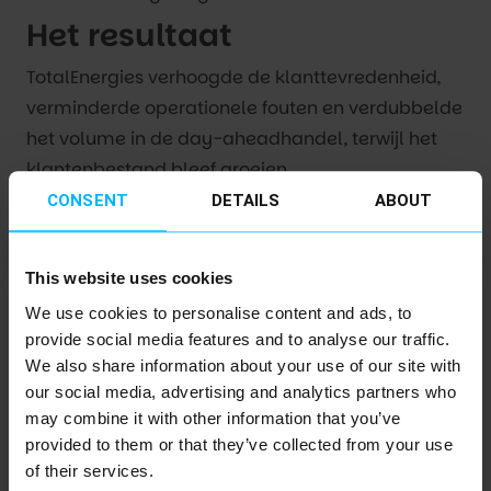
Het resultaat
TotalEnergies verhoogde de klanttevredenheid,
verminderde operationele fouten en verdubbelde
het volume in de day-aheadhandel, terwijl het
klantenbestand bleef groeien.
CONSENT
DETAILS
ABOUT
Feiten en cijfers
56% verbetering in back-office efficiëntie
This website uses cookies
100% toename in day-ahead handel
30% minder klachten van klanten
We use cookies to personalise content and ads, to
provide social media features and to analyse our traffic.
Over TotalEnergies Gas &
We also share information about your use of our site with
our social media, advertising and analytics partners who
Power
may combine it with other information that you’ve
provided to them or that they’ve collected from your use
TotalEnergies Gas & Power UK is een
of their services.
toonaangevende Britse leverancier van gas en