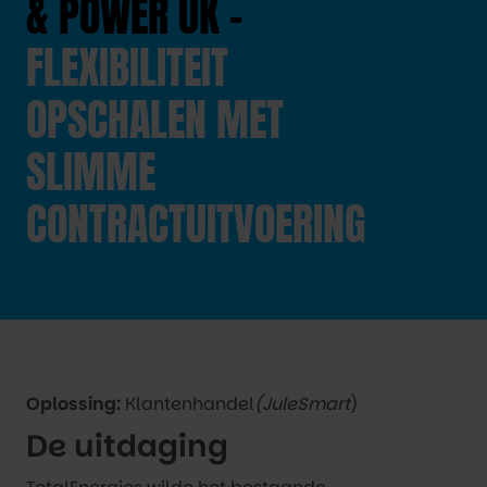
& POWER UK -
FLEXIBILITEIT
OPSCHALEN MET
SLIMME
CONTRACTUITVOERING
Oplossing:
Klantenhandel
(JuleSmart
)
De uitdaging